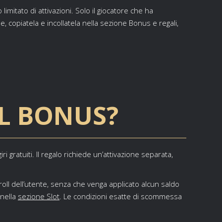
imitato di attivazioni. Solo il giocatore che ha
e, copiatela e incollatela nella sezione Bonus e regali,
L BONUS?
ri gratuiti. Il regalo richiede un’attivazione separata,
oll dell’utente, senza che venga applicato alcun saldo
 nella
sezione Slot
. Le condizioni esatte di scommessa