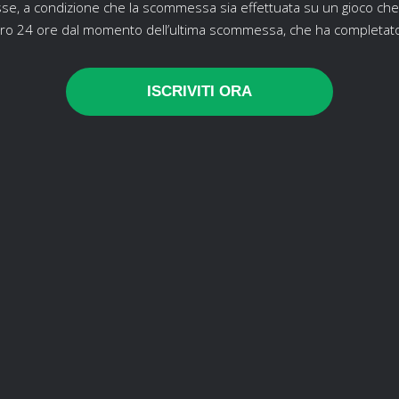
e, a condizione che la scommessa sia effettuata su un gioco che pa
entro 24 ore dal momento dell’ultima scommessa, che ha completat
ISCRIVITI ORA