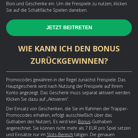
Boni und Geschenke ein. Um die Freispiele zu nutzen, klicken
Sie auf die Schaltfläche Spielen daneben.
JETZT BEITRETEN
WIE KANN ICH DEN BONUS
ZURÜCKGEWINNEN?
Promocodes gewähren in der Regel zunächst Freispiele. Das
Hauptgeschenk wird nach Nutzung der Freispiele auf Ihrem
Konto angezeigt. Das Geschenk muss separat aktiviert werden.
Klicken Sie dazu auf „Aktivieren“.
Der Einsatz von Geschenken, die Sie im Rahmen der Trapper-
Promocodes erhalten, erfolgt ausschließlich über das
Guthaben des Nutzers. Es wird kein
Bonus
-Guthaben
angerechnet. Sie können nicht mehr als 7 EUR pro Spiel setzen
und Einsätze nur im
Slots-Bereich
tätigen. Die genauen