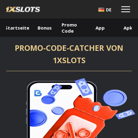
DE
Promo
Startseite
Bonus
App
Apk
Code
PROMO-CODE-CATCHER VON
1XSLOTS