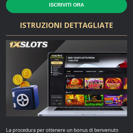
ISCRIVITI ORA
ISTRUZIONI DETTAGLIATE
La procedura per ottenere un bonus di benvenuto