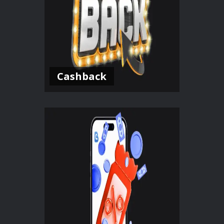
Cashback