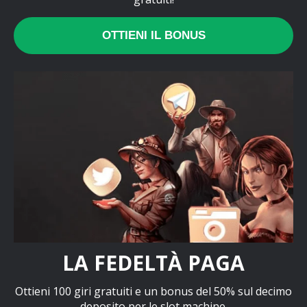
OTTIENI IL BONUS
LA FEDELTÀ PAGA
Ottieni 100 giri gratuiti e un bonus del 50% sul decimo
deposito per le slot machine.