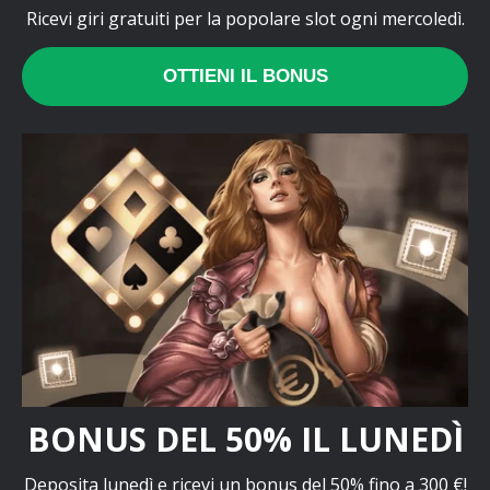
Ricevi giri gratuiti per la popolare slot ogni mercoledì.
OTTIENI IL BONUS
BONUS DEL 50% IL LUNEDÌ
Deposita lunedì e ricevi un bonus del 50% fino a 300 €!