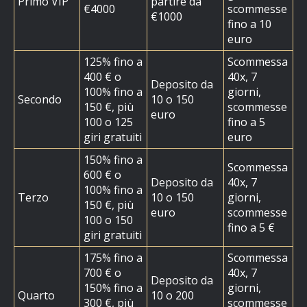
Primo VIP
partire da
€4000
scommesse
€1000
fino a 10
euro
125% fino a
Scommessa
400 € o
40x, 7
Deposito da
100% fino a
giorni,
Secondo
10 o 150
150 €, più
scommesse
euro
100 o 125
fino a 5
giri gratuiti
euro
150% fino a
Scommessa
600 € o
Deposito da
40x, 7
100% fino a
Terzo
10 o 150
giorni,
150 €, più
euro
scommesse
100 o 150
fino a 5 €
giri gratuiti
175% fino a
Scommessa
700 € o
40x, 7
Deposito da
150% fino a
giorni,
Quarto
10 o 200
300 €, più
scommesse