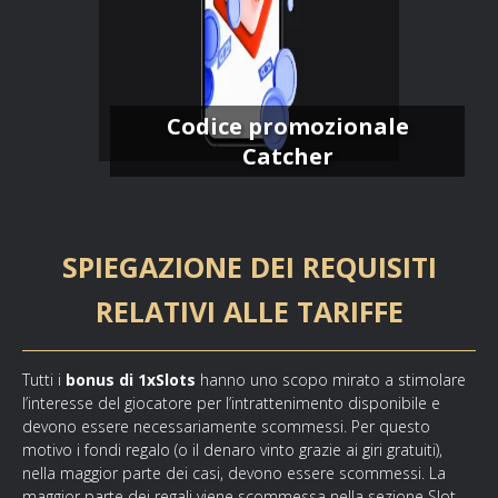
Codice promozionale
Catcher
SPIEGAZIONE DEI REQUISITI
RELATIVI ALLE TARIFFE
Tutti i
bonus di 1xSlots
hanno uno scopo mirato a stimolare
l’interesse del giocatore per l’intrattenimento disponibile e
devono essere necessariamente scommessi. Per questo
motivo i fondi regalo (o il denaro vinto grazie ai giri gratuiti),
nella maggior parte dei casi, devono essere scommessi. La
maggior parte dei regali viene scommessa nella sezione Slot,