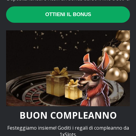
OTTIENI IL BONUS
BUON COMPLEANNO
Festeggiamo insieme! Goditi i regali di compleanno da
1xSlots.