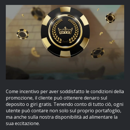
Come incentivo per aver soddisfatto le condizioni della
promozione, il cliente può ottenere denaro sul
deposito o giri gratis. Tenendo conto di tutto ciò, ogni
utente può contare non solo sul proprio portafoglio,
ma anche sulla nostra disponibilità ad alimentare la
sua eccitazione.