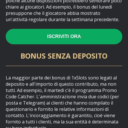
poiché alcune disposizioni potrebbero sembrare poco
chiare ai giocatori. Ad esempio, il bonus del lunedì
presuppone che il giocatore abbia mostrato
un'attività regolare durante la settimana precedente.
ISCRIVITI ORA
BONUS SENZA DEPOSITO
La maggior parte dei bonus di 1xSlots sono legati al
deposito e all'importo di questo contributo, ma non
tutti. Ad esempio, il martedì c'è il programma Promo
Code Catcher. L'amministrazione invia due codici (per
posta e Telegram) ai clienti che hanno compilato il
questionario e fornito le relative informazioni di
contatto. L'incoraggiamento è garantito, cioè viene
fornito a tutti i clienti, ma la sua entità è determinata