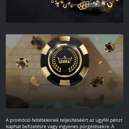
A promóció feltételeinek teljesítéséért az ügyfél pénzt
kaphat befizetésre vagy ingyenes pörgetésekre. A