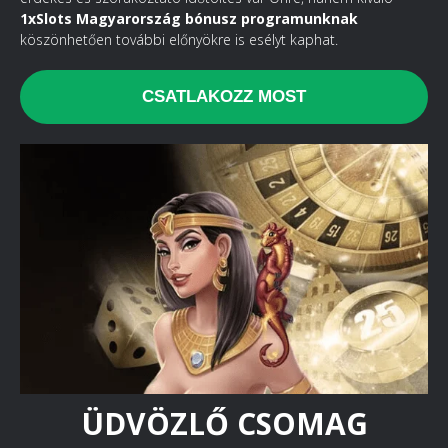
1xSlots Magyarország bónusz programunknak
köszönhetően további előnyökre is esélyt kaphat.
CSATLAKOZZ MOST
ÜDVÖZLŐ CSOMAG