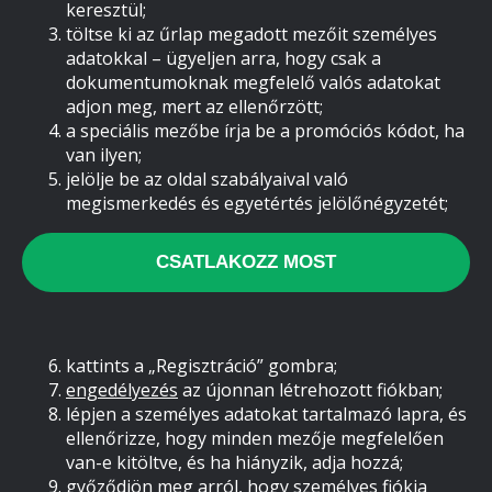
keresztül;
töltse ki az űrlap megadott mezőit személyes
adatokkal – ügyeljen arra, hogy csak a
dokumentumoknak megfelelő valós adatokat
adjon meg, mert az ellenőrzött;
a speciális mezőbe írja be a promóciós kódot, ha
van ilyen;
jelölje be az oldal szabályaival való
megismerkedés és egyetértés jelölőnégyzetét;
CSATLAKOZZ MOST
kattints a „Regisztráció” gombra;
engedélyezés
az újonnan létrehozott fiókban;
lépjen a személyes adatokat tartalmazó lapra, és
ellenőrizze, hogy minden mezője megfelelően
van-e kitöltve, és ha hiányzik, adja hozzá;
győződjön meg arról, hogy személyes fiókja