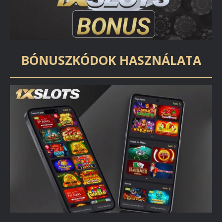
BÓNUSZKÓDOK HASZNÁLATA