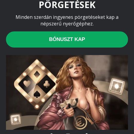
PÖRGETÉSEK
Minden szerdán ingyenes pörgetéseket kap a
népszerű nyerőgéphez.
BÓNUSZT KAP