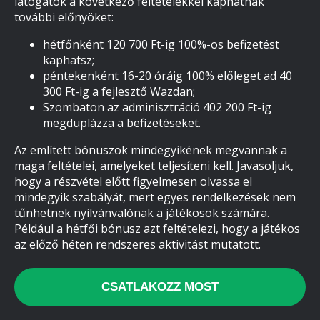
látogatók a következő feltételekkel kaphatnak
további előnyöket:
hétfőnként 120 700 Ft-ig 100%-os befizetést
kaphatsz;
péntekenként 16-20 óráig 100% előleget ad 40
300 Ft-ig a fejlesztő Wazdan;
Szombaton az adminisztráció 402 200 Ft-ig
megduplázza a befizetéseket.
Az említett bónuszok mindegyikének megvannak a
maga feltételei, amelyeket teljesíteni kell. Javasoljuk,
hogy a részvétel előtt figyelmesen olvassa el
mindegyik szabályát, mert egyes rendelkezések nem
tűnhetnek nyilvánvalónak a játékosok számára.
Például a hétfői bónusz azt feltételezi, hogy a játékos
az előző héten rendszeres aktivitást mutatott.
CSATLAKOZZ MOST