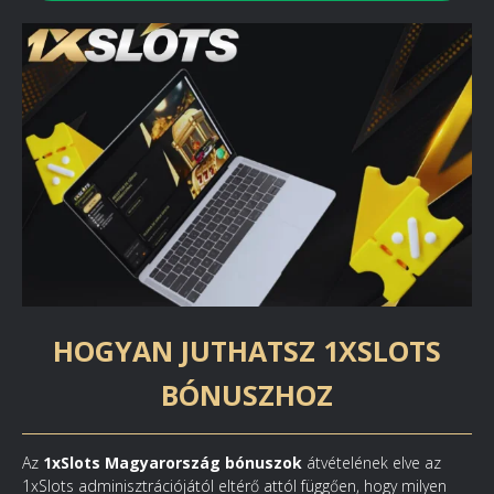
HOGYAN JUTHATSZ 1XSLOTS
BÓNUSZHOZ
Az
1xSlots Magyarország bónuszok
átvételének elve az
1xSlots adminisztrációjától eltérő attól függően, hogy milyen