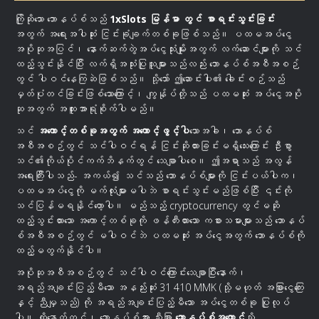
ကြိုဆိုသော ဘောနပ်စ်သည်
1xSlots မြန်မာ တွင် စာရင်းသွင်းခြင်း
အတွက် အရေးအပါဆုံး ငြင်းခုံချက်တစ်ခုဖြစ်သည်။ ပထမအပ်ငွေ
အပိုဆုအပြင်၊ နောက်ဆက်တွဲအပ်ငွေသုံးမျိုးအတွက် လက်ဆောင်များကို သင်
ထည့်သွင်းနိုင်ပြီး လက်ရှိအသုံးပြုသူများသည်လည်း ဘောနပ်စ်အစီအစဉ်
တွင် ပါဝင်နေကြဆဲဖြစ်သည်။ သို့သော် ဤဆောင်းပါး၏ ခေါင်းစဉ်သည်
မှတ်ပုံတင်ခြင်းဖြစ်သောကြောင့်၊ ကျွန်ုပ်တို့သည် ပထမဆုံး အပ်ငွေအပို
ဆုအတွက် အထူးအာရုံစိုက်ပါမည်။
သင်
အကောင့်တစ်ခုအတွက် အကောင့်ဖွင့်ပါ
သောအခါ၊ ဘောနပ်စ်
အစီအစဉ်တွင် သင်ပါဝင်ရန် ငြင်းဆိုထားခြင်းမရှိသေးကြောင်း ဦးစွာ
သင်၏ကိုယ်ပိုင်ကက်ဘိနက်တွင် သေချာပါစေ။ ဤအရာသည် အလွန်
အရေးကြီးပါသည်- အကယ်၍ သင်သည် ဘောနပ်စ်များကို ငြင်းပယ်ပါက၊
ပထမအပ်ငွေကို မက်လုံးများမပါဘဲ စာရင်းသွင်းမည်ဖြစ်ပြီး ၎င်းကို
သင်ပြန်မရနိုင်တော့ပါ။ မည်သည့် cryptocurrency တွင်မဆို
ထည့်သွင်းထားသော အကောင့်တစ်ခုကို ဖန်တီးထားသော ကစားသမားများသည် ဘောနပ်
စ်အစီအစဉ်တွင် မပါဝင်ဘဲ ပထမဆုံး အပ်ငွေအတွက် ဘောနပ်စ်ကို
ထည့်မတွက်နိုင်ပါ။
အပိုဆုအစီအစဉ်တွင် သင်ပါဝင်ကြောင်းသေချာပြီးနောက်၊
အရည်အချင်းပြည့်မီသော အနည်းဆုံး 31 410 MMK (သို့မဟုတ် အခြားငွေကြေး
နှင့် ညီမျှသည်) ကို အရည်အချင်းပြည့်မီသော အပ်ငွေတစ်ခု ပြုလုပ်
ပါ။ ထို့နောက်တွင်၊ ဘောနပ်စ်အား သီးခြား
ဘောနပ်စ်အကောင့်
သို့