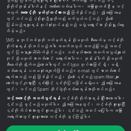
သွယ်ပြီး ပြန်လည်ရယူရန် ကြိုးစားပါ။ အကယ်၍ သင်သည် သင့်
မိုဘိုင်းဖုန်းနံပါတ်နှင့် အတော်လေးသစ်နေပါက၊ အခြားသူတစ်ဦးမှ သင့်
အတွက်
အကောင့်ကို မှတ်ပုံတင်ထားသည်
ဖြစ်နိုင်သည်၊ ဤအခြေအနေ
တွင် သင်သည် ပံ့ပိုးကူညီမှုကိုလည်း ဆက်သွယ်သင့်သည်၊ သို့သော်
ပြန်လည်ရယူရန် လုပ်ထုံးလုပ်နည်းသည် မလွှဲမရှောင်သာ ပိုမိုရှုပ်ထွေး
လိမ့်မည်။
SMS မှ ကုဒ်တစ်ခုကို သတ်မှတ်ရန် သို့မဟုတ် အီးမေးလ်မှ လင့်ခ်ကို
လိုက်နာရန် လိုအပ်သည့်အခါ အဆက်အသွယ် အတည်ပြုသည့် အဆင့်
တွင် ပြဿနာများ ပေါ်ပေါက်နိုင်သည်။ သတ်မှတ်ထားသော အဆက်အသွယ်များထံ
ကုဒ် သို့မဟုတ် စာတစ်စောင် မရောက်လာပါက၊ ဖုန်းနံပါတ် သို့မဟုတ်
အီးမေးလ်ကို ရိုက်ထည့်သောအခါတွင် သင် typo လုပ်ထားခြင်း ရှိ၊မရှိ
စစ်ဆေးရန် ပထမဆုံးအချက်ဖြစ်သည်။ e-mail တွင် စာတစ်စောင်
ရောက်လာသည် လည်း ဖြစ်နိုင်သည်၊ သို့သော် ၎င်းသည် spam filter များ
အောက်တွင် ကျသွားပြီး ၎င်းကြောင့် ၎င်းကိုပြသခြင်းမရှိပေ။ ဤအခြေအနေ
တွင်၊ သင်သည် ‘Spam’ ဖိုင်တွဲကိုစစ်ဆေးရန်သာလိုအပ်သည်။
သင့်အကောင့်ကို အသက်သွင်းရန်
လင့်ခ်ကို လိုက်နာရန် ကြိုးစားသောအခါ၊
၎င်းသည် ဖွင့်မည်မဟုတ်ပါ။ ဤအခြေအနေတွင်၊ လင့်ခ်ကို ကူးယူပြီး
၎င်းကို လိပ်စာဘားတွင် ကူးထည့်ပါ၊ ၎င်းသည် အဆင်မပြေပါက အခြား
ဘရောက်ဆာတွင် ကူးယူထားသော လင့်ခ်ကို ဖွင့်ကြည့်ပါ။