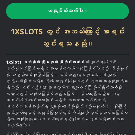
ယခုချိတ်ဆက်ပါ။
1XSLOTS တွင် အဘယ်ကြောင့် စာရင်း
သွင်းရသနည်း။
1xSlots ဝဘ်ဆိုက် သို့မဟုတ် မိုဘိုင်းအက်ပ်
၏ မျက်နှာပြင်ကို
မှတ်ပုံတင်ခြင်းမရှိဘဲ အမှန်တကယ်အသုံးပြုနိုင်ပါသည်- ဒီမိုမုဒ်
ကို အခွင့်ကောင်းယူခြင်းဖြင့်၊ သင်သည် ငွေမကုန်ဘဲ slot များကို
လှည့်ပတ်နိုင်သည်။ သို့သော် သရုပ်ပြမုဒ်တွင် ၎င်း၏အားနည်းချက်များ
ရှိသည်- ၎င်းသည် slot များအတွက်သာ အကျုံးဝင်ပြီး တိုက်ရိုက်ကာစီနို
ကဏ္ဍတွင် အသုံးမပြုနိုင်သည့်အပြင်၊ ပိုအရေးကြီးသည်မှာ၊ ငွေ
အစစ်ဖြင့် လောင်းကစားခြင်းမရှိဘဲ ကစားသမားတစ်ဦးသည်
အစစ်အမှန်အနိုင်ရမှုများကို တောင်းဆိုနိုင်မည်မဟုတ်ပေ။ ထို့ကြောင့်
အုပ်ချုပ်ရေးနှင့် သရုပ်ပြမုဒ်တွင် ဂိမ်းများကို မှတ်ပုံတင်ထားခြင်းမ
ရှိသော အသုံးပြုသူများပင် ဝင်ရောက်ခွင့်ပြုသည် – ၎င်းသည် လောင်းကစား
မဟုတ်တော့ပါ။
ဆိုက်ပေါ်တွင်တင်ပြထားသော လောင်းကစားဂိမ်းများ၏ ခေါင်းစဉ်ထောင်ပေါင်းများစွာ