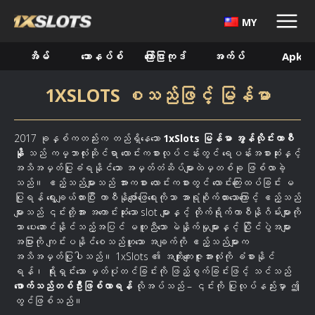
MY
အိမ်
ဘောနပ်စ်
ကြော်ငြာကုဒ်
အက်ပ်
Apk
1XSLOTS စသည်ဖြင့် မြန်မာ
2017 ခုနှစ်ကတည်းက တည်ရှိနေသော
1xSlots မြန်မာ အွန်လိုင်းကာစီ
နို
သည် ကမ္ဘာလုံးဆိုင်ရာ လောင်းကစားလုပ်ငန်းတွင် ရေပန်းအစားဆုံးနှင့်
အသိအမှတ်ပြုခံရနိုင်သော အမှတ်တံဆိပ်များထဲမှတစ်ခု ဖြစ်လာခဲ့
သည်။ ဧည့်သည်များသည် အားကစား လောင်းကစားတွင် လောင်းကြေးထပ်ခြင်း မ
ပြုရန် ရွေးချယ်ထားပြီး ကာစီနိုဖျော်ဖြေရေးကိုသာ အာရုံစိုက်ထားသောကြောင့် ဧည့်သည်
များသည် ၎င်းတို့အား အကောင်းဆုံးသော slot များနှင့် တိုက်ရိုက်ကာစီနိုဂိမ်းများကို
သာ ပေးဆောင်နိုင်သည့်အပြင် မတူညီသော မဲနှိုက်မှုများနှင့် ပြိုင်ပွဲအများ
အပြားကို ကျင်းပနိုင်စေသည်ဟူသော အချက်ကို ဧည့်သည်များက
အသိအမှတ်ပြုပါသည်။ 1xSlots ၏ အကျိုးကျေးဇူးအားလုံးကို ခံစားနိုင်
ရန်၊ ရိုးရှင်းသော မှတ်ပုံတင်ခြင်းကို ဖြည့်စွက်ခြင်းဖြင့် သင်သည်
ဖောက်သည်တစ်ဦးဖြစ်လာရန်
လိုအပ်သည် – ၎င်းကို ပြုလုပ်နည်းမှာ ဤ
တွင်ဖြစ်သည်။