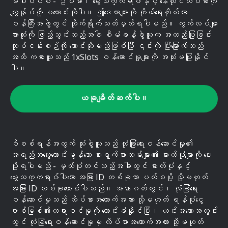
မပါဝင်ပါ - ဥပမာ၊ မွေးသက္ကရာဇ်နှင့် နေထိုင်လိပ်စာကို
ကျွန်ုပ်တို့ မတောင်းဆိုပါ။ ဤဒေတာများကို ကိုယ်ရေးကိုယ်တာ
ဝန်ကြီးအဖွဲ့တွင် တိုက်ရိုက်သတ်မှတ်ရပါမည်။ ကွက်လပ်များ
အားလုံးကို ဖြည့်သွင်းသည့်အခါ စီမံခန့်ခွဲသူက အတည်ပြုခြင်း
လုပ်ငန်းစဉ်ကို တောင်းဆိုမည်ဖြစ်ပြီး ၎င်းကို ပြီးမြောက်သည်
အထိ ကစားသူသည် 1xSlots ဝန်ဆောင်မှုများကို အသုံးမပြုနိုင်
ပါ။
ယခုချိတ်ဆက်ပါ။
စိစစ်ရန်အတွက် သုံးစွဲသူသည် လုံခြုံရေးဝန်ဆောင်မှု၏
အရည်အသွေးကောင်းမွန်သော စာရွက်စာတမ်းများ၏ ဓာတ်ပုံများကို ပေး
ပို့ရပါမည် - မှတ်ပုံတင်သည့်အခါတွင် ဓာတ်ပုံနှင့်
မွေးသက္ကရာဇ်ပါသော အခြား ID တစ်ခုသာ ပတ်စပို့ သို့မဟုတ်
အခြား ID တစ်ခုတောင်းပါသည်။ အနာဂတ်တွင်၊ လုံခြုံရေး
ဝန်ဆောင်မှုသည် လိပ်စာအထောက်အထား သို့မဟုတ် ရန်ပုံငွေ
ဇာစ်မြစ်၏တရားဝင်မှုကို တောင်းခံနိုင်ပြီး၊ ယင်းအတောအတွင်း
တွင် လုံခြုံရေးဝန်ဆောင်မှုမှ လိပ်စာအထောက်အထား သို့မဟုတ်