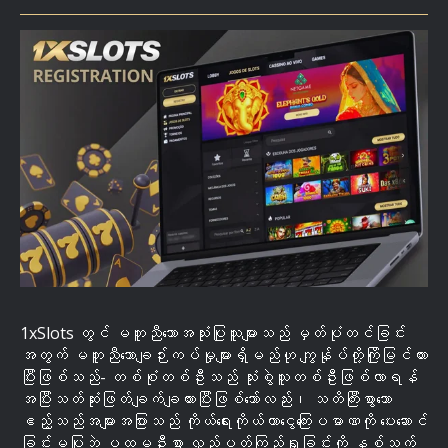
1xSlots တွင် မတူညီသောအသုံးပြုသူများသည် မှတ်ပုံတင်ခြင်း
အတွက် မတူညီသောချဉ်းကပ်မှုများရှိမည်ဟု ကျွန်ုပ်တို့ကြိုမြင်ထား
ပြီးဖြစ်သည်- တစ်စုံတစ်ဦးသည် သုံးစွဲသူတစ်ဦးဖြစ်လာရန်
အပြီးသတ်ဆုံးဖြတ်ချက်ချထားပြီးဖြစ်သော်လည်း၊ သတိကြီးစွာသော
ဧည့်သည်အများအပြားသည် ကိုယ်ရေးကိုယ်တာငွေကြေးပမာဏကို ပေးဆောင်
ခြင်းမပြုဘဲ ပထမဦးစွာ လှည့်ပတ်ကြည့်ရှုခြင်းကို နှစ်သက်