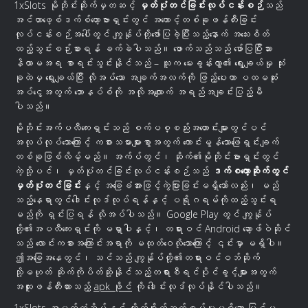
1xSlots မိုဘိုင်းဆိုက်မှတဆင့်
မှတ်ပုံတင်ခြင်းလုပ်ငန်းစဉ်
သည်
အင်တာဖေ့စ်ဒက်စ်တော့ဗားရှင်းတွင် အကောင့်တစ်ခုဖန်တီးခြင်း
လုပ်ငန်းစဉ်အပေါ်တွင် ကျွန်ုပ်တို့ဖော်ပြခဲ့ပြီးသည့်နောက် အသေးစိတ်
ထည့်သွင်းစဉ်းစားရန် ခက်ခဲပါသည်။ ဖောက်သည်သည် ဖော်ပြပြီးသား
နိယာမအရ စာရင်းသွင်းနိုင်သည် – သူက မေးခွန်းလွှာ၏ ရွေးချယ်မှု သုံး
ခုထဲမှ ရွေးချယ်ပြီး လိုအပ်သော အချက်အလက်ကို ဖြည့်ပေးကာ ပထမဆုံး
အပ်ငွေအတွက် ဘောနပ်စ်ကို အလိုအလျောက် အရည်အချင်းပြည့်မီ
ပါသည်။
မိုဘိုင်းအက်ပလီကေးရှင်းသည် စက်ပစ္စည်းအဟောင်းများတွင်ပင်
အလုပ်လုပ်သောကြောင့် ကစားသမားများစွာအတွက် ကောင်းမွန်သောဖြေရှင်းချက်
တစ်ခုဖြစ်လိမ့်မည်။ အက်ပ်တွင်၊ ဆိုက်၏မိုဘိုင်းဗားရှင်းတွင်
ကဲ့သို့ပင်၊ မှတ်ပုံတင်ခြင်းလုပ်ငန်းစဉ်သည်
ဒက်စတော့ဆိုက်တွင်
မှတ်ပုံတင်ခြင်း
နှင့် အခြေခံအားဖြင့်ကွဲပြားခြင်းမရှိသော်လည်း၊ မည်
သည့်နေရာတွင်ဒေါင်းလုဒ်လုပ်ရန်နှင့် ပရိုဂရမ်ကိုထည့်သွင်းရ
မည်ကို ရှင်းပြရန် လိုအပ်ပါသည်။ Google Play တွင် ကျွန်ုပ်
တို့၏အပလီကေးရှင်းကို မရှာပါနှင့်၊ တရားဝင် Android ဆော့ဖ်ဝဲဆိုင်
သည် လောင်းကစားအကြောင်းအရာကို မထုတ်ဝေလိုသောကြောင့် ၎င်းမှာ မရှိပါ။
ဤအခြေအနေတွင်၊ သင်သည် ကျွန်ုပ်တို့၏တရားဝင်ဝဘ်ဆိုက်
သို့မဟုတ် ဆိုက်ကိုပိတ်ဆို့နိုင်သည့်တရားစီရင်ပိုင်ခွင့်များအတွက်
အထူးဖန်တီးထားသည့်
apk ဖိုင်
ကို ဒေါင်းလုဒ်လုပ်နိုင်ပါသည်။
1xSlots အမှတ်တံဆိပ်နှင့် တိုက်ရိုက်ဆက်စပ်မှုမရှိသော ပြင်ပ