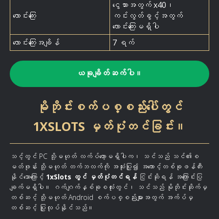
ငွေသားအတွက် x40၊
လောင်းကြေး
ကင်းလွတ်ခွင့်အတွက်
လောင်းကြေးမရှိပါ
လောင်းကြေးအချိန်
7 ရက်
ယခုချိတ်ဆက်ပါ။
မိုဘိုင်းစက်ပစ္စည်းပေါ်တွင်
1XSLOTS မှတ်ပုံတင်ခြင်း။
သင့်တွင် PC သို့မဟုတ် လက်ပ်တော့မရှိပါက၊ သင်သည် သင်၏စ
မတ်ဖုန်း သို့မဟုတ် တက်ဘလက်ကို အသုံးပြု၍ အကောင့်တစ်ခုဖန်တီး
နိုင်သောကြောင့်
1xSlots တွင် မှတ်ပုံတင်ရန်
ငြင်းဆိုရန် အကြောင်းပြ
ချက်မရှိပါ။ ဂက်ဂျက်နှစ်ခုစလုံးတွင်၊ သင်သည် မိုဘိုင်းဆိုက်မှ
တစ်ဆင့် သို့မဟုတ် Android စက်ပစ္စည်းများအတွက် အက်ပ်မှ
တစ်ဆင့် ပြုလုပ်နိုင်သည်။