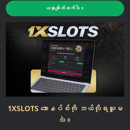
ယခုချိတ်ဆက်ပါ။
1XSLOTS ဘောနပ်စ်ကို ဘယ်လိုရယူမ
လဲ။