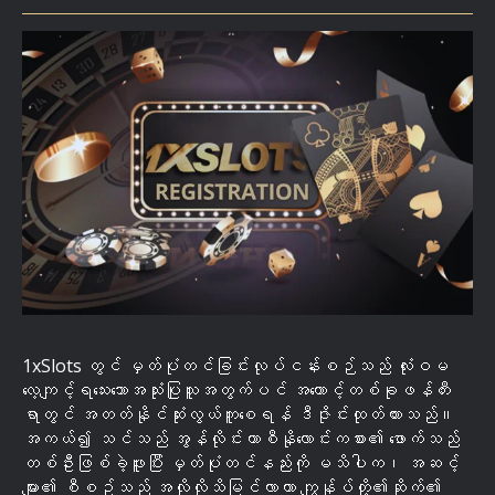
1xSlots တွင် မှတ်ပုံတင်ခြင်းလုပ်ငန်းစဉ်သည် လုံးဝမ
လေ့ကျင့်ရသေးသောအသုံးပြုသူအတွက်ပင် အကောင့်တစ်ခုဖန်တီး
ရာတွင် အတတ်နိုင်ဆုံးလွယ်ကူစေရန် ဒီဇိုင်းထုတ်ထားသည်။
အကယ်၍ သင်သည် အွန်လိုင်းကာစီနိုလောင်းကစား၏ ဖောက်သည်
တစ်ဦးဖြစ်ခဲ့ဖူးပြီး မှတ်ပုံတင်နည်းကို မသိပါက၊ အဆင့်
များ၏ စီစဥ်သည် အလိုလိုသိမြင်လာကာ ကျွန်ုပ်တို့၏ဆိုက်၏