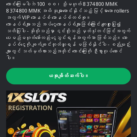
လောင်းကြေးမပါဘဲ 100 စစ၊ သို့မဟုတ် 8 374 800 MMK
8 374 800 MMK အထိ ဆုများတောင်းနိုင်သည့် မြင့်မားသော rollers
အတွက် VIP ဘောနပ်စ် ဘောနပ်စ်တစ်ခု။
ဘောနပ်စ်များသည် အပ်ငွေဘောနပ်စ်များဖြစ်ကြောင်း ကျေးဇူးပြု၍
သတိပြုပါ - ဆိုလိုသည်မှာ ၎င်းတို့သည် မှတ်ပုံတင်ခြင်းအတွက်
ပေးမည်မဟုတ်သော်လည်း ငွေသွင်းရန်အတွက်သာ ဖြစ်သည်။ ဘော
နပ်စ်ငွေကို ချက်ချင်းထုတ်ယူရန် မဖြစ်နိုင်ပါ - စည်းမျဉ်း
များတွင် သတ်မှတ်ထားသည့်အတိုင်း လောင်းကြေးကို ဦးစွာလုပ်ဆောင်
ပါ။
ယခုချိတ်ဆက်ပါ။