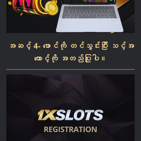
အဆင့် 4- ဖောင်ကို တင်သွင်းပြီး သင့်အ
ကောင့်ကို အတည်ပြုပါ။