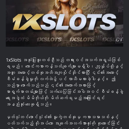
1xSlots အသုံးပြုသူတစ်ဦးသည် တရားဝင်အသက်အရွယ်ဖြစ်
ရမည်၊ လောင်းကစားကန့်သတ်ချက်များမရှိပါ၊ ကျွန်ုပ်တို့နှင့်
အတူ အကောင့်တစ်ခုအတိအကျပိုင်ဆိုင်ထားပြီး ၎င်း၏အကောင့်
စီမံခန့်ခွဲမှုကို လက်ထဲ၌ပင် ယာယီမထားခဲ့ပါနှင့်။ ဤ
သည်မှာ ဖောက်သည်သည် ၎င်း၏အထောက်အထားဖြင့်
စာရွက်စာတမ်းများဖြင့် သက်သေပြခြင်းအပါအဝင် စီမံခန့်ခွဲ
ရေးအဖွဲ့ထံ မိမိကိုယ်ကို မိတ်ဆက်ရမည့်အကြောင်းရင်း
အနည်းဆုံး လေးခုရှိသည်။
မှတ်ပုံတင်ဖောင်ပုံစံ၏ မူကွဲတစ်ခုမှ ကစားသမားသစ်နှင့်
ပတ်သက်သည့် လိုအပ်သော အချက်အလက်အားလုံးကို စုဆောင်းခြင်း