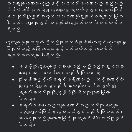
သင်ရွေးချယ်ထားသော ငွေကြေးနှင့် သင်သတ်မှတ်ထားသည့် မည်သည့်
နိုင်ငံအပေါ် မူတည်၍ ငွေပေးချေမှုစာမျက်နှာတွင် ငွေသွင်းခြင်း
နှင့် ထုတ်ယူခြင်းအတွက် အသင့်တော်ဆုံးရွေးချယ်စရာများကို ပြသ
ပါမည် - အများစုတွင် အနည်းဆုံး ရွေးချယ်စရာ ဒါဇင်တစ်ခု
ရှိသည်။
ငွေပေးချေမှုများအတွက် ဦးတည်ချက်တစ်ခုစီ၏ဘေးတွင် ငွေပေးချေမှု
ပြုလုပ်သည့် အခြေအနေများနှင့်ပတ်သက်သည့် အသေးစိတ်
အချက်အလက်များ ပါရှိသည်-
အနိမ့်ဆုံး ငွေပေးချေမှုပမာဏသည် မည်သည့်အရွယ်အစား
အရောင်းအ၀ယ်လုပ်ဆောင်သည်ကို ပြသသည်;
ပုံမှန်အားဖြင့် ကော်မရှင်မရှိသော်လည်း၊ သင့်အကောင့်ထဲ
သို့ ငွေမည်မျှထည့်မည်ကို နားလည်စေရန်အတွက် ဤ
အချက်အလက်များကို ကျွန်ုပ်တို့ တိတိကျကျဖော်ပြထား
ပါသည်။
ခရက်ဒစ်ပေးသည့်အချိန်ဘောင်သည် လက်ကျန်ငွေများ
မည်မျှလျင်မြန်စွာ ငွေစာရင်းသွင်းမည်ကို ပြသသည်၊
အပ်ငွေများသည် များသောအားဖြင့် ချက်ချင်းနီးပါးအသုံးပြုနိုင်
ပါသည်။