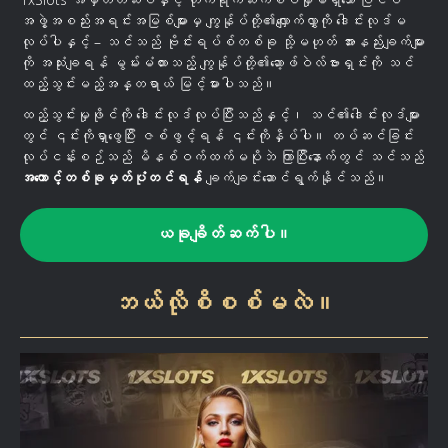
အဖွဲ့အစည်းအရင်းအမြစ်များမှ ကျွန်ုပ်တို့၏လျှောက်လွှာကို ဒေါင်းလုဒ်မ
လုပ်ပါနှင့် – သင်သည် ဗိုင်းရပ်စ်တစ်ခု သို့မဟုတ် အားနည်းချက်များ
ကို အသုံးချရန် မွမ်းမံထားသည့် ကျွန်ုပ်တို့၏ဆော့ဖ်ဝဲလ်ဗားရှင်းကို သင်
ထည့်သွင်းမည့်အန္တရာယ် မြင့်မားပါသည်။
ထည့်သွင်းမှုဖိုင်ကို ဒေါင်းလုဒ်လုပ်ပြီးသည်နှင့်၊ သင်၏ဒေါင်းလုဒ်များ
တွင် ၎င်းကိုရှာဖွေပြီး ဇစ်ဖွင့်ရန် ၎င်းကိုနှိပ်ပါ။ တပ်ဆင်ခြင်း
လုပ်ငန်းစဉ်သည် မိနစ်ဝက်ထက်မပိုဘဲ ကြာပြီးနောက်တွင် သင်သည်
အကောင့်တစ်ခုမှတ်ပုံတင်ရန်
ချက်ချင်းဆောင်ရွက်နိုင်သည်။
ယခုချိတ်ဆက်ပါ။
ဘယ်လိုစိစစ်မလဲ။