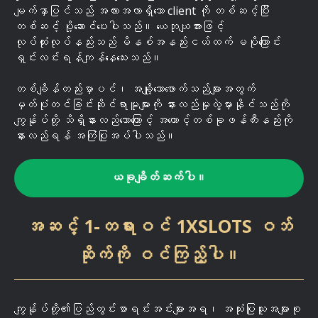
မျက်နှာပြင်သည် အလားအလာရှိသော client ကို တစ်ဆင့်ပြီး
တစ်ဆင့် ပို့ဆောင်ပေးပါသည်။ ယေဘုယျအားဖြင့်
လုပ်ထုံးလုပ်နည်းသည် မိနစ်အနည်းငယ်ထက် မပိုကြောင်း
ရှင်းလင်းရန်ကျန်နေသေးသည်။
တစ်ချိန်တည်းမှာပင်၊ အချို့သောဖောက်သည်များအတွက်
မှတ်ပုံတင်ခြင်းဆိုင်ရာမူများကို နားလည်မှုလွဲမှားနိုင်သည်ကို
ကျွန်ုပ်တို့ သိရှိနားလည်သောကြောင့် အကောင့်တစ်ခုဖန်တီးနည်းကို
နားလည်ရန် အကြံပြုအပ်ပါသည်။
ယခုချိတ်ဆက်ပါ။
အဆင့် 1-တရားဝင် 1XSLOTS ဝဘ်
ဆိုက်ကို ဝင်ကြည့်ပါ။
ကျွန်ုပ်တို့၏ပြည်တွင်းစာရင်းအင်းများအရ၊ အသုံးပြုသူအများစု