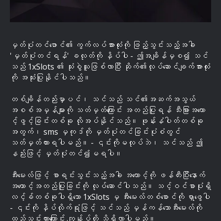
မှတ်ပုံတင်ဖောင်၏ ကွက်လပ်အားလုံးကို ဖြည့်သွင်းသည့်အခါ
'မှတ်ပုံတင်ရန်' ခလုတ်ကို နှိပ်ပါ - ဤအချိန်မှစ၍ သင်
သည် 1xSlots ၏ သုံးစွဲသူဖြစ်လာပြီး ဆိုက်၏လုပ်ဆောင်ချက်အားလုံး
ကို အသုံးပြုနိုင်ပါသည်။
တစ်ချိန်တည်းမှာပင်၊ သင်သည် သင်၏အဆက်အသွယ်
အစစ်အမှန်များကို သတ်မှတ်ကြောင်း အတည်ပြုရန် သီးခြားအကော
င့်ဖွင့်ခြင်းတစ်ခု လိုအပ်နိုင်သည်။ ဖုန်းနံပါတ်တစ်ခု
အတွက်၊ sms မှကုဒ်ကို မှတ်ပုံတင်ခြင်းပုံစံတွင်
သတ်မှတ်ထားရပါမည်။ - ၎င်းကိုမလုပ်ဘဲ၊ သင်သည် ဤ
နည်းဖြင့် မှတ်ပုံတင်၍မရပါ။
အီးမေးလ်ဖြင့် စာရင်းသွင်းသည့်အခါ အကောင့်ကို ဖန်တီးပြီးနောက်
အကောင့်အတည်ပြုခြင်းကို လုပ်ဆောင်ပါသည်။ သင့်ဝင်စာပုံးရှိ
လင့်ခ်တစ်ခုပါရှိသော 1xSlots မှ အီးမေးလ်တစ်စောင်ကို ရှာဖွေပါ
- ၎င်းကို နှိပ်လိုက်ရုံဖြင့် သင်သည် မှန်ကန်သောအီးမေးလ်ကို
ထည့်သွင်းထားကြောင်း ကျွန်ုပ်တို့ သိရှိလာပါမည်။