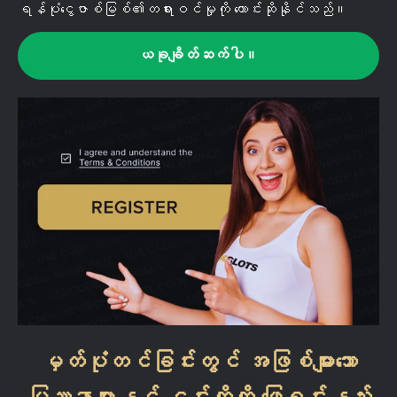
ရန်ပုံငွေဇာစ်မြစ်၏တရားဝင်မှုကို တောင်းဆိုနိုင်သည်။
ယခုချိတ်ဆက်ပါ။
မှတ်ပုံတင်ခြင်းတွင် အဖြစ်များသော
ပြဿနာများနှင့် ၎င်းတို့ကို ဖြေရှင်းနည်း