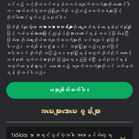
သင်သည် သင့်ကိုယ်သင်အမှန်တကယ်အချက်အလက်များကို ပေးဆောင်ပါ
က၊ နောက်ဆက်တွဲအတည်ပြုချက်ကို မည်သည့်အခက်အခဲများဖြင့်
လိုက်ပါဆောင်ရွက်မည်မဟုတ်ပါ။
ဖြစ်နိုင်ချေရှိသော
ကစားသမားအသစ်များ
ကို ရွေးချယ်ရန် မေးခွန်းပုံစံသုံးမျိုး
ဖြင့် ကမ်းလှမ်းထားသောကြောင့် ကျွန်ုပ်တို့အား ပေးဆောင်ရန် အသင့်ဖြစ်နေပြီ
ဖြစ်သော ကိုယ်ရေးကိုယ်တာအချက်အလက်များကို သင်သာလျှင် ဆုံးဖြတ်
ပါသည်။ တစ်ချိန်တည်းမှာပင်၊ အသုံးပြုသူသည် ငွေထုတ်ခြင်း
အပါအဝင် ဆိုက်ကို အပြည့်အဝအသုံးပြုရန်အတွက် ကိုယ်ပိုင်အကောင့်
တစ်ခု၏ ကွက်လပ်အားလုံးကို ဖြည့်ပေးရမည်ဖြစ်ပြီး မှတ်ပုံတင်ရန်
အတွက် မေးခွန်းလွှာတွင် မမေးထားသည့် အချက်အလက်များကိုပင် သတ်မှတ်
ရန် လိုအပ်ပါသည်။
ယခုချိတ်ဆက်ပါ။
အမေးများသောမေးခွန်းများ
1xSlots မှာ စာရင်းသွင်းတဲ့အခါ ဘာဘောနပ်စ်တွေ ရ