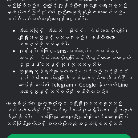
မည်ဖြစ်သည်။ ထို့ကြောင့် ကျွန်ုပ်တို့၏အုပ်ချုပ်ရေးအဖွဲ့သည်
မှတ်ပုံတင်ခြင်းပုံစံ၏ တူညီသောမူကွဲသုံးမျိုးအား ပေးဆောင်သည် -
သင်ပိုနှစ်သက်သည့်အရာကို ရွေးချယ်ပါ-
အီးမေးလ်ဖြင့် - အီးမေးလ်၊ နိုင်ငံ၊ ဂိမ်းအကောင့်ငွေကြေး၊
မျိုးရိုးအမည်နှင့် ပထမအမည်၊ ဖန်တီးထားသော
စကားဝှက်ကို သတ်မှတ်ပါ။
ဖုန်းနံပါတ်ဖြင့် - sms-မက်ဆေ့ခ်ျ၊ အမည်နှင့်
အမည်၊ ဂိမ်းအကောင့်ငွေကြေးနှင့် တီထွင်ထားသော စကားဝှက်
မှ ဖုန်းနံပါတ်နှင့် ကုဒ်ကို သတ်မှတ်ပါ။
လူမှုရေးကွန်ရက်များမှတဆင့် - သင်သည် သင့်နိုင်ငံ
နှင့် ဂိမ်းအကောင့်ငွေကြေးကို သတ်မှတ်ရန်သာ လိုအပ်ပြီး အ
ကောင့်ကို သင်၏ Telegram၊ Google သို့မဟုတ် Line
အကောင့်တို့နှင့် ဆက်စပ်၍ ဖန်တီးထားသည်။
မေးခွန်းပုံစံ၏ မူကွဲအားလုံးတွင် ပရိုမိုကုဒ်တစ်ခုကိုလည်း
သင်သတ်မှတ်နိုင်ပြီး သင့်တွင်တစ်ခုမရှိပါက၊ ဤအကွက်
ကို ကျော်လိုက်ပါ။ အသုံးပြုသူသဘောတူညီချက်ကို သင်သဘောတူကြောင်း
ထုတ်ပြန်ချက်ဘေးရှိ အကွက်ကိုလည်း အမှတ်ခြစ်သင့်သည်။