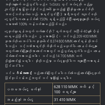
အလိုအလျောက် ထည့်သွင်းပါမည်။ 1xSlots တွင် အပ်ငွေကို မည်မျှ
လျင်မြန်စွာ ပြုလုပ်နိုင်သည်အပေါ် မူတည်၍ ကြိုဆိုမှု ဘောနပ်စ်ကို
အဆင့်သတ်မှတ်ပေးသည်- စာရင်းသွင်းပြီး 3 နာရီအတွင်း အလျင်စလို
ငွေသွင်းပါက ဘောနပ်စ်၏ 150% ရရှိမည်ဖြစ်ပြီး နှေးကွေးသူများကို အပ်ငွေ
ပမာဏ၏ 100% ကန့်သတ်ထားမည်ဖြစ်သည်။
ငွေထုတ်ယူရန်အတွက် လက်ဆောင်ကို 7 ရက်အတွင်း အကြိမ် 40 ကျော် လှိမ့်
ပေးရမည်ဖြစ်ပါသည်။ ဥပမာအားဖြင့်၊ သင်သည် 209 400 MMK
ဆုလာဘ်ကို ပေးအပ်ပါက စုစုပေါင်း 8 374 800 MMK လောင်းရန် လိုအပ်
ပါသည်။ သင့်ဘဏ်စာရင်းကို ထိခိုက်မည်မဟုတ်ပါ- ဘောနပ်စ်ငွေများ
အတွက် လောင်းကြေးများကိုသာ လောင်းကစားတွင် ထည့်သွင်းရေတွက်ပါသည်။ ဘောန
ပ်စ်လောင်းကစားသည့်အခါ၊ သင်သည် 14 700 MMK ထက်
ပို၍လောင်း၍မရပါ၊ ဆိုလိုသည်မှာ သင်ငွေယူလိုပါက အများကြီးကစားရန်
ပြင်ဆင်ပါ။
ပင်မ
ဂိမ်းအကောင့်
သည် လောင်းကြေးတွင်မပါဝင်သော်လည်း လောင်းကြေးငွေထုတ်
ခြင်းလုပ်ငန်းစဉ်အတွင်း သင် မှာကြား၍မရပါ။
628 110 MMK အထိ နှင့်
ပထမအပ်ငွေ မက်လုံး
100 စရင်းများ
အနည်းဆုံး အပ်ငွေ
31 410 MMK