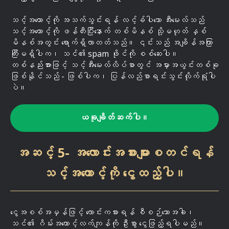
သင့်အကောင့်ကို အသက်သွင်းရန် လင့်ခ်ပါသော အီးမေးလ်သည်
သင့်အကောင့်ကို ဖန်တီးပြီးနောက် တစ်မိနစ် သို့မဟုတ် နှစ်
မိနစ်အတွင်း ရောက်ရှိလာတတ်သည်။ ၎င်းသည် အချိန်အကြာ
ကြီးမရှိပါက၊ သင်၏ spam ဖိုင်ကို စစ်ဆေးပါ။
တစ်နည်းအားဖြင့် သင့်အီးမေးလ်လိပ်စာတွင် အမှားအယွင်းတစ်ခု
ဖြစ်နိုင်သည် - ဖြစ်ပါက၊ ပြန်လည်စာရင်းသွင်းလိုက်ရုံပါ
ပဲ။
ယခုချိတ်ဆက်ပါ။
အဆင့် 5- အလောင်းအစားများစတင်ရန်
သင့်အကောင့်ကို ငွေထည့်ပါ။
ငွေအစစ်အမှန်ဖြင့် လောင်းကစားရန် စီစဉ်သောအခါ၊
သင်၏ ဂိမ်းအကောင့်လက်ကျန်ကို ဦးစွာ ငွေဖြည့်ရပါမည်။