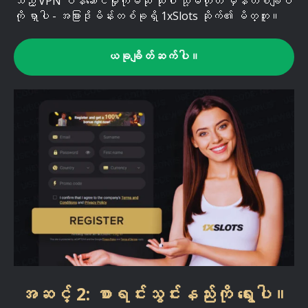
သည့် VPN ဝန်ဆောင်မှုကိုမဆို သုံးပါ သို့မဟုတ် မှန်တစ်ချပ်
ကို ရှာပါ - အခြားဒိုမိန်းတစ်ခုရှိ 1xSlots ဆိုက်၏ မိတ္တူ။
ယခုချိတ်ဆက်ပါ။
အဆင့် 2: စာရင်းသွင်းနည်းကို ရွေးပါ။