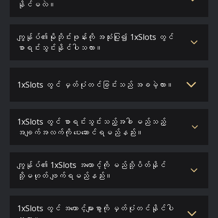
နိုင်မလဲ။
ကျွန်ုပ်၏မိုဘိုင်းဖုန်းကို အသုံးပြု၍ 1xSlots တွင်
စာရင်းသွင်းနိုင်ပါသလား။
1xSlots တွင် မှတ်ပုံတင်ခြင်းသည် အခမဲ့လား။
1xSlots တွင် စာရင်းသွင်းသည့်အခါ မည်သည့်
အချက်အလက်ကို ပေးဆောင်ရမည်နည်း။
ကျွန်ုပ်၏ 1xSlots အကောင့်ကို မည်သို့ပိတ်နိုင်
သို့မဟုတ် ဖျက်ရမည်နည်း။
1xSlots တွင် အကောင့်များစွာကို မှတ်ပုံတင်နိုင်ပါ