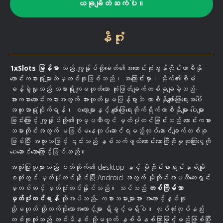
ယခုချိတ်ဆက်ပါ။
နိဂုံး
1xSlots မြန်မာ
သည် ကျွန်ုပ်တို့ခေတ်၏အကောင်းဆုံးအွန်လိုင်းကာစီနို
လောင်းကစားရုံများထဲမှတစ်ခုဖြစ်သည်၊ အကြောင်းမှာ၊ ဆိုက်၏စီမံ
ခန့်ခွဲမှုသည် သမားရိုးကျမဟုတ်သော ဆုံးဖြတ်ချက်တစ်ခုချခဲ့သည်-
အားကစားလောင်းကစားအတွက် အားထုတ်မှုမပြန့်ပွားဘဲ ကာစီနိုဖျော်ဖြေရေးအပေါ်
အထူးအာရုံစိုက်ရန်၊ စလော့များနှင့် ဖျော်ဖြေရေးတိုက်ရိုက်ကာစီနိုများ ပေါများ
ခြင်းကြောင့် ကျွန်ုပ်တို့၏ကုမ္ပဏီတွင် မှတ်ပုံတင်ခြင်းသည် လောင်းကစား
သမားတိုင်းအတွက် မဖြစ်မနေလုပ်ဆောင်ရမည့်လုပ်ဆောင်ချက်တစ်ခု
ဖြစ်ပြီး အထူးသဖြင့် ၎င်းသည် နှစ်သက်ဖွယ်ကောင်းသောကြိုဆိုမှုဆုကြေးငွေကို
ပေးဆောင်သောကြောင့်ဖြစ်သည်။
အသုံးပြုသူများသည် ဝဘ်ဆိုက်၏ desktop နှင့် မိုဘိုင်းဗားရှင်းနှစ်မျိုး
စလုံးတွင် မှတ်ပုံတင်နိုင်ပြီး Android အတွက် မိုဘိုင်းအပလီကေးရှင်း
မှတစ်ဆင့် မှတ်ပုံတင်နိုင်သည်။ သင်သည်
တစ်ကြိမ်သာ
မှတ်ပုံတင်ရန်
လိုအပ်သည်- ကစားသမားများအား အကောင့်နှစ်ခု
သို့မဟုတ် ထို့ထက်ပိုသောအကောင့်များ ရှိခွင့်မရှိပါ။ လုပ်ထုံးလုပ်နည်း
တစ်ခုလုံးသည် တစ်မိနစ် သို့မဟုတ် နှစ်မိနစ်ကြာမြင့်မည်ဖြစ်ပြီး