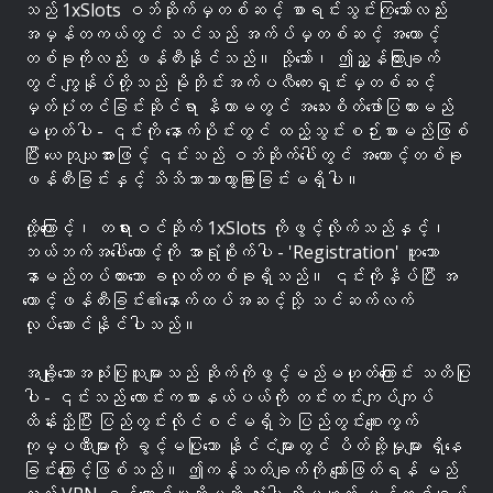
သည် 1xSlots ဝဘ်ဆိုက်မှတစ်ဆင့် စာရင်းသွင်းကြသော်လည်း
အမှန်တကယ်တွင် သင်သည် အက်ပ်မှတစ်ဆင့် အကောင့်
တစ်ခုကိုလည်း ဖန်တီးနိုင်သည်။ သို့သော်၊ ဤညွှန်ကြားချက်
တွင် ကျွန်ုပ်တို့သည် မိုဘိုင်းအက်ပလီကေးရှင်းမှတစ်ဆင့်
မှတ်ပုံတင်ခြင်းဆိုင်ရာ နိယာမတွင် အသေးစိတ်ဖော်ပြထားမည်
မဟုတ်ပါ - ၎င်းကို နောက်ပိုင်းတွင် ထည့်သွင်းစဉ်းစားမည်ဖြစ်
ပြီး ယေဘုယျအားဖြင့် ၎င်းသည် ဝဘ်ဆိုက်ပေါ်တွင် အကောင့်တစ်ခု
ဖန်တီးခြင်းနှင့် သိသိသာသာကွာခြားခြင်းမရှိပါ။
ထို့ကြောင့်၊ တရားဝင်ဆိုက် 1xSlots ကိုဖွင့်လိုက်သည်နှင့်၊
ဘယ်ဘက်အပေါ်ထောင့်ကို အာရုံစိုက်ပါ - 'Registration' ဟူသော
နာမည်တပ်ထားသော ခလုတ်တစ်ခုရှိသည်။ ၎င်းကိုနှိပ်ပြီး အ
ကောင့်ဖန်တီးခြင်း၏နောက်ထပ်အဆင့်သို့ သင်ဆက်လက်
လုပ်ဆောင်နိုင်ပါသည်။
အချို့သောအသုံးပြုသူများသည် ဆိုက်ကိုဖွင့်မည်မဟုတ်ကြောင်း သတိပြု
ပါ - ၎င်းသည် လောင်းကစားနယ်ပယ်ကို တင်းတင်းကျပ်ကျပ်
ထိန်းညှိပြီး ပြည်တွင်းလိုင်စင်မရှိဘဲ ပြည်တွင်းစျေးကွက်
ကုမ္ပဏီများကို ခွင့်မပြုသော နိုင်ငံများတွင် ပိတ်ဆို့မှုများ ရှိနေ
ခြင်းကြောင့်ဖြစ်သည်။ ဤကန့်သတ်ချက်ကို ကျော်ဖြတ်ရန် မည်