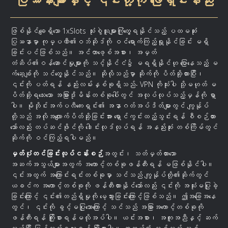
ဖြစ်နိုင်ချေရှိသော 1xSlots သုံးစွဲသူများကြုံတွေ့ရနိုင်သည့် ပထမဆုံး
ပြဿနာမှာ ကုမ္ပဏီ၏ဝဘ်ဆိုဒ်ကို ဝင်ရောက်ကြည့်ရှုနိုင်ခြင်း မရှိ
ခြင်းပင်ဖြစ်သည်။ အင်တာဖေ့စ်အစား၊ အမှတ်
တံဆိပ်၏ဝန်ဆောင်မှုများကို သင့်နိုင်ငံ၌ မရရှိနိုင်ဟု ပြောနေသည့် မ
က်ဆေ့ခ်ျကို သင်တွေ့နိုင်သည်။ ဆိုလိုသည်မှာ ဆိုက်ကို ပိတ်ဆို့ထားပြီး၊
၎င်းကို ပတ်ရန် နည်းလမ်းနှစ်ခုရှိသည်- VPN ကိုသုံးပါ သို့မဟုတ် မ
ပိတ်ဆို့ရသေးသော အခြားဒိုမိန်းတစ်ခုပေါ်တွင် အလုပ်လုပ်သည့်မှန်ကို ရှာ
ပါ။ မိုဘိုင်းအက်ပလီကေးရှင်း၏ အနာဂတ်အပ်ဒိတ်များတွင် ကျွန်ုပ်
တို့သည် အလိုအလျောက်ပိတ်ဆို့ခြင်းအား ရှောင်ကွင်းထည့်သွင်းရန် စီစဉ်ထား
သော်လည်း တပ်ဆင်ဖိုင်ကို ဒေါင်းလုဒ်လုပ်ရန် အနည်းဆုံး တစ်ကြိမ်တွင်
ဆိုက်ကို ဝင်ကြည့်ရပါမည်။
မှတ်ပုံတင်ခြင်းလုပ်ငန်းစဉ်
အတွင်း၊ သတ်မှတ်ထားသော
အဆက်အသွယ်များအတွက် အကောင့်တစ်ခုဖန်တီးရန် မဖြစ်နိုင်ပါ။
၎င်းအတွက် အကြောင်းရင်းတစ်ခုမှာ သင်သည် ကျွန်ုပ်တို့၏ဆိုက်တွင်
ယခင်က အကောင့်တစ်ခုကို ဖန်တီးထားနိုင်သော်လည်း ၎င်းကို အသုံးမပြုခဲ့
ခြင်းကြောင့် ၎င်း၏တည်ရှိမှုကို မေ့သွားခြင်းကြောင့်ဖြစ်သည်။ ဤအခြေအနေ
တွင်၊ ၎င်းကို ခွင့်မပြုသောကြောင့် သင်သည် အခြားအကောင့်တစ်ခုကို
ဖန်တီးရန် ကြိုးစားရန်မလိုအပ်ပါ။ ယင်းအစား၊ အကူအညီနှင့် ဆက်