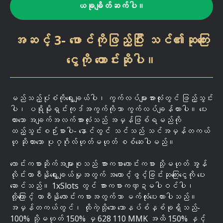
ယခုချိတ်ဆက်ပါ။
အဆင့် 3- ဖောင်ကိုဖြည့်ပြီး သင်၏ဆုကြေး
ငွေကို တောင်းဆိုပါ။
မည်သည့်ပုံစံကိုရွေးချယ်ပါ၊ ကွက်လပ်များအားလုံးတွင် ဖြည့်သွင်း
ပါ၊ ပရိုမိုးရှင်းကုဒ်အကွက်ကိုသာ ကွက်လပ်ချန်ထားပါ။ ပေး
ထားသော အချက်အလက်အားလုံးသည် အမှန်ဖြစ်ရမည်ကို
ထည့်သွင်းစဉ်းစားပါ- နောင်တွင် သင်သည် သင်အမှန်တကယ်
ဟု ဆိုထားသော ပုဂ္ဂိုလ်ဟုတ်မဟုတ် စစ်ဆေးပါမည်။
လောင်းကစားဆိုက်အများစုသည် အားကစားလောင်းကစား သို့မဟုတ် အွန်
လိုင်းကာစီနိုရွေးချယ်မှုအတွက် အကောင့်ဖွင့်ခြင်းဆုကြေးငွေကို ပေး
ဆောင်သည်။ 1xSlots တွင် အားကစားကဏ္ဍမပါဝင်ပါ၊
ထို့ကြောင့် ကာစီနိုလောင်းကစားအတွက်သာ မက်လုံးပေးထားပါသည်။
အမှန်တကယ်တွင်၊ ထိုကဲ့သို့သော ဘောနပ်စ်နှစ်ခုရှိသည်-
100% သို့မဟုတ် 150% မှ 628 110 MMK အထိ 150% နှင့်