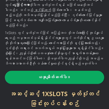
တွင်
ငွေဖြင့်ကစား
လိုပါက မှတ်ပုံတင်ရန် မဖြစ်မနေလိုအပ်
ပါသည်။ သင်သည်
ခွင့်ပြုချက်
ဖြစ်သောအခါ၊ စနစ်သည်
ဧည့်သည်ကို အသိအမှတ်ပြုနိုင်မည်ဖြစ်ပြီး၊ ၎င်း၏အောင်မြင်မှုများ
ဖြင့် ခရက်ဒစ်ပေးကာ အကျိုးအမြတ်များသော ဘောနပ်စ်များကို ပေးဆောင်နိုင်
မည်ဖြစ်သည်။
1xSlots တွင် မှတ်ပုံတင်ခြင်း အပြည့်အ၀ လိုအပ်သောကြောင့် အုပ်ချုပ်
ရေးသည် ကမ္ဘာတစ်ဝှမ်းရှိ နိုင်ငံအများစုတွင် သက်ဆိုင်ရာ ဥပဒေများ
ကို လိုက်နာရသောကြောင့်ဖြစ်သည်- လောင်းကစားခြင်းကို ခွင့်ပြုထားသော်လည်း၊
၎င်းတို့ကို တရားဝင် အသက်အရွယ် အသုံးပြုသူများသာ ရရှိနိုင်ပါသည်။
ထို့ကြောင့်၊ ကျွန်ုပ်တို့၏ပထမဆုံးတောင်းဆိုမှုတွင် စာရွက်စာတမ်းများပေး
ရန်အဆင်သင့်ဖြစ်ပါစေ၊ သို့မဟုတ်ပါက ကျွန်ုပ်တို့သည် အမည်မ
သိကစားသမားတစ်ဦးကို ဝန်ဆောင်မှုပေးပိုင်ခွင့်ရှိမည်မဟုတ်ပါ။
ယခုချိတ်ဆက်ပါ။
အဆင့်ဆင့် 1XSLOTS မှတ်ပုံတင်
ခြင်းလုပ်ငန်းစဉ်