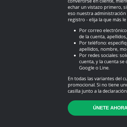
convertirse en cliente, mie
echar un vistazo primero, s
eso nuestra administración 
registro - elija la que más le
Por correo electrónico
de la cuenta, apellidos
Por teléfono: especifi
apellidos, nombre, mon
Por redes sociales: sol
cuenta, y la cuenta se
Google o Line.
En todas las variantes del 
promocional. Si no tiene u
casilla junto a la declaraci
ÚNETE AHOR