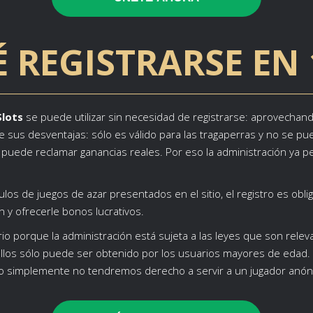
 REGISTRARSE EN
Slots
se puede utilizar sin necesidad de registrarse: aprovechan
sus desventajas: sólo es válido para las tragaperras y no se pued
o puede reclamar ganancias reales. Por eso la administración ya 
ulos de juegos de azar presentados en el sitio, el registro es obli
n y ofrecerle bonos lucrativos.
o porque la administración está sujeta a las leyes que son releva
 ellos sólo puede ser obtenido por los usuarios mayores de edad.
rio simplemente no tendremos derecho a servir a un jugador anó