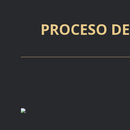
PROCESO DE