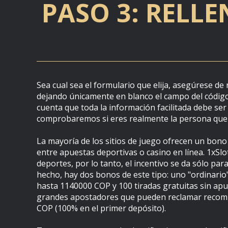
PASO 3: RELLE
Sea cual sea el formulario que elija, asegúrese de
dejando únicamente en blanco el campo del códig
cuenta que toda la información facilitada debe ser
comprobaremos si eres realmente la persona que 
La mayoría de los sitios de juego ofrecen un bono 
entre apuestas deportivas o casino en línea. 1xSlo
deportes, por lo tanto, el incentivo se da sólo par
hecho, hay dos bonos de este tipo: uno "ordinari
hasta 1140000 COP y 100 tiradas gratuitas sin ap
grandes apostadores que pueden reclamar recom
COP (100% en el primer depósito).