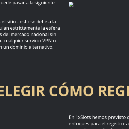
puede pasar a la siguiente
 sitio - esto se debe a la
ulan estrictamente la esfera
s del mercado nacional sin
ice cualquier servicio VPN o
en un dominio alternativo.
 ELEGIR CÓMO REG
En 1xSlots hemos previsto q
enfoques para el registro: a