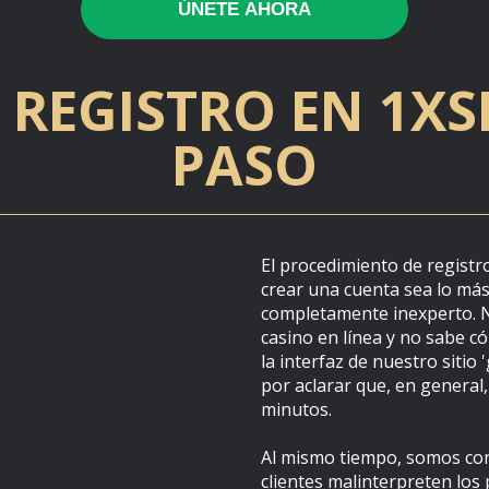
ÚNETE AHORA
 REGISTRO EN 1XS
PASO
El procedimiento de registr
crear una cuenta sea lo más 
completamente inexperto. N
casino en línea y no sabe có
la interfaz de nuestro sitio
por aclarar que, en general,
minutos.
Al mismo tiempo, somos con
clientes malinterpreten los 