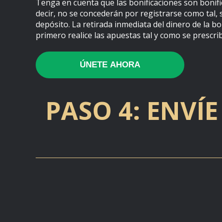
Tenga en cuenta que las bonificaciones son bonifi
decir, no se concederán por registrarse como tal, 
depósito. La retirada inmediata del dinero de la bo
primero realice las apuestas tal y como se prescri
ÚNETE AHORA
PASO 4: ENVÍ