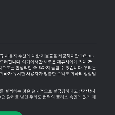
 사용자 추천에 대한 지불금을 제공하지만 1xSlots
드러집니다. 여기에서만 새로운 제휴사에게 최대 25
으로는 인상적인 45 %까지 늘릴 수 있습니다. 우리는
 귀하가 유치한 사용자가 창출한 수익도 귀하의 장점입
도를 설정하는 것은 절대적으로 불공평하다고 생각합니
 수천 달러를 벌면 우리도 협력의 플러스 측면에 있기 때