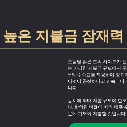
높은 지불금 잠재력
오늘날 많은 도박 사이트가 신규
는 이러한 지불금 규모에서 두
%의 수수료를 제공하며 장기적
이것이 공정하다고 믿습니다.
니다.
동시에 최대 지불 규모에 한
다. 합의된 비율에 따라 매주
문에 기꺼이 지불할 것입니다.