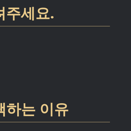
려주세요.
선택하는 이유