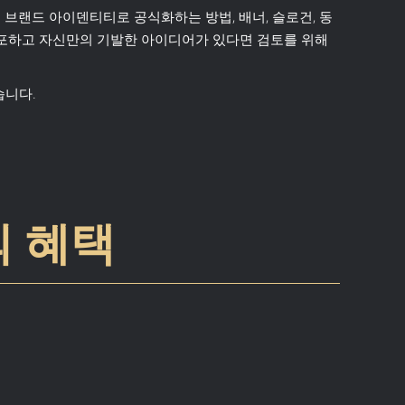
 브랜드 아이덴티티로 공식화하는 방법, 배너, 슬로건, 동
배포하고 자신만의 기발한 아이디어가 있다면 검토를 위해
습니다.
의 혜택