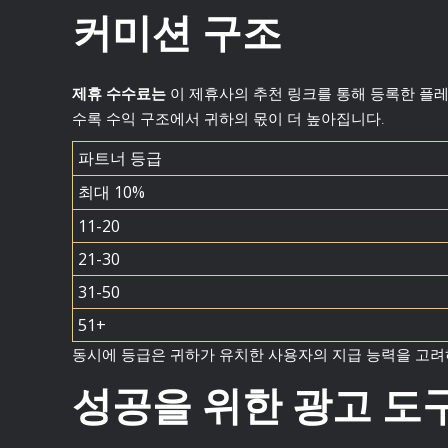
커미션 구조
제휴 수수료는
이 제휴사의 추천 링크를 통해 등록한 플
수록 수익 구조에서 귀하의 몫이 더 높아집니다.
파트너 등급
최대 10%
11-20
21-30
31-50
51+
동시에 등급은 귀하가 유치한 사용자의 지급 능력을 고려
성공을 위한 광고 도구