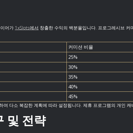
레이어가
1xSlots에서
창출한 수익의 백분율입니다. 프로그레시브 커미
커미션 비율
25%
30%
35%
40%
45%
하여 다소 복잡한 계획에 따라 설정됩니다. 제휴 프로그램의 개인 캐
 및 전략