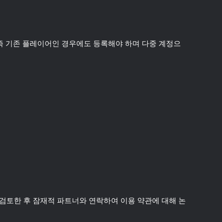
즉 기존 플레이어인 경우에도 등록해야 하며 다중 계정으
 검토한 후 잠재적 파트너와 연락하여 이용 약관에 대해 논