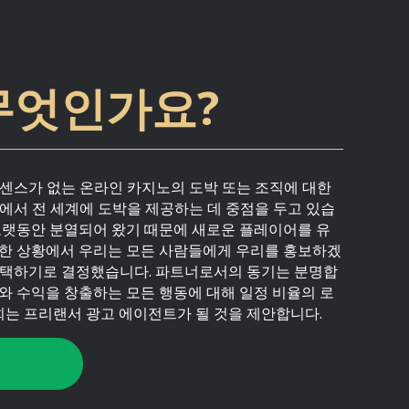
 무엇인가요?
센스가 없는 온라인 카지노의 도박 또는 조직에 대한
에서 전 세계에 도박을 제공하는 데 중점을 두고 있습
오랫동안 분열되어 왔기 때문에 새로운 플레이어를 유
러한 상황에서 우리는 모든 사람들에게 우리를 홍보하겠
 택하기로 결정했습니다. 파트너로서의 동기는 분명합
와 수익을 창출하는 모든 행동에 대해 일정 비율의 로
저희는 프리랜서 광고 에이전트가 될 것을 제안합니다.