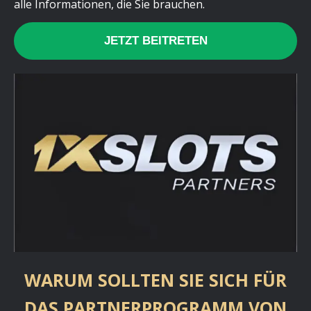
alle Informationen, die Sie brauchen.
JETZT BEITRETEN
WARUM SOLLTEN SIE SICH FÜR
DAS PARTNERPROGRAMM VON