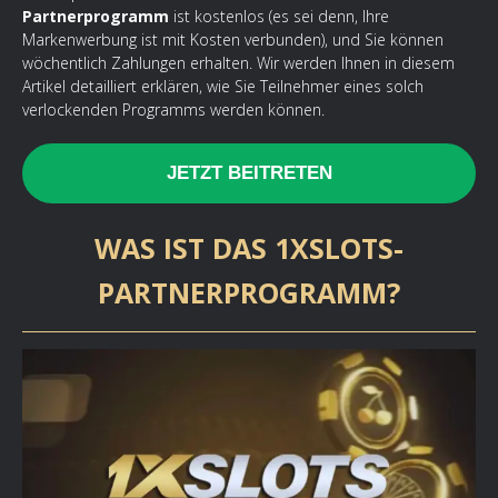
Partnerprogramm
ist kostenlos (es sei denn, Ihre
Markenwerbung ist mit Kosten verbunden), und Sie können
wöchentlich Zahlungen erhalten. Wir werden Ihnen in diesem
Artikel detailliert erklären, wie Sie Teilnehmer eines solch
verlockenden Programms werden können.
JETZT BEITRETEN
WAS IST DAS 1XSLOTS-
PARTNERPROGRAMM?