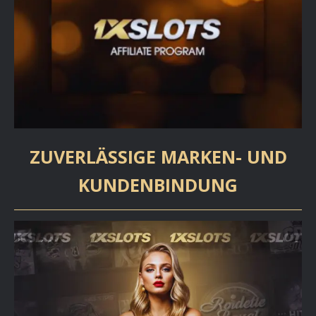
ZUVERLÄSSIGE MARKEN- UND
KUNDENBINDUNG