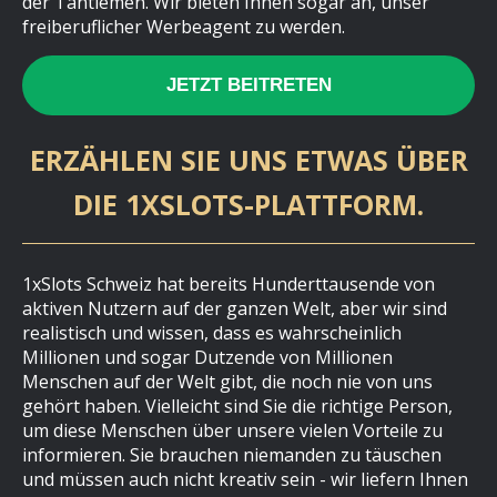
der Tantiemen. Wir bieten Ihnen sogar an, unser
freiberuflicher Werbeagent zu werden.
JETZT BEITRETEN
ERZÄHLEN SIE UNS ETWAS ÜBER
DIE 1XSLOTS-PLATTFORM.
1xSlots Schweiz hat bereits Hunderttausende von
aktiven Nutzern auf der ganzen Welt, aber wir sind
realistisch und wissen, dass es wahrscheinlich
Millionen und sogar Dutzende von Millionen
Menschen auf der Welt gibt, die noch nie von uns
gehört haben. Vielleicht sind Sie die richtige Person,
um diese Menschen über unsere vielen Vorteile zu
informieren. Sie brauchen niemanden zu täuschen
und müssen auch nicht kreativ sein - wir liefern Ihnen