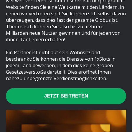
weltweit vertreten ist. Auf unserer Partnerprogramm-
Website finden Sie eine Weltkarte mit den Ländern, in
denen wir vertreten sind. Sie können sich selbst davon
überzeugen, dass dies fast der gesamte Globus ist.
Theoretisch können Sie also bis zu mehrere
Milliarden neue Nutzer gewinnen und für jeden von
ihnen Tantiemen erhalten!
Ein Partner ist nicht auf sein Wohnsitzland
beschränkt; Sie können die Dienste von 1xSlots in
jedem Land bewerben, in dem dies keine groben
Gesetzesverstöße darstellt. Dies eröffnet Ihnen
nahezu unbegrenzte Verdienstmöglichkeiten.
JETZT BEITRETEN