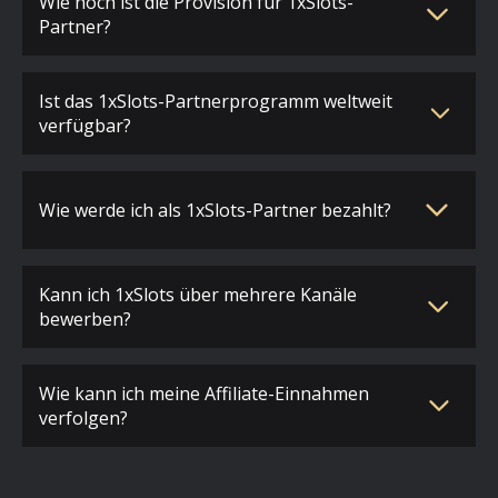
Wie hoch ist die Provision für 1xSlots-
Partner?
Ist das 1xSlots-Partnerprogramm weltweit
verfügbar?
Wie werde ich als 1xSlots-Partner bezahlt?
Kann ich 1xSlots über mehrere Kanäle
bewerben?
Wie kann ich meine Affiliate-Einnahmen
verfolgen?