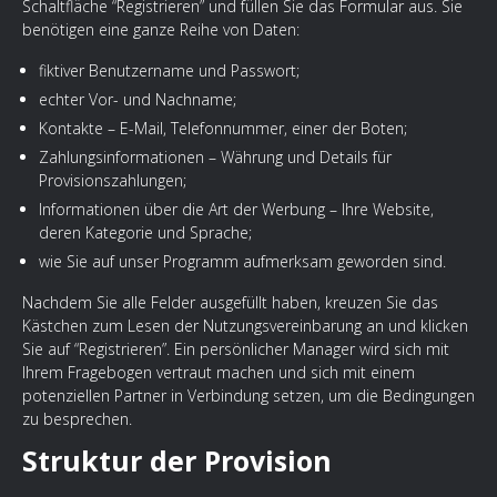
Schaltfläche “Registrieren” und füllen Sie das Formular aus. Sie
benötigen eine ganze Reihe von Daten:
fiktiver Benutzername und Passwort;
echter Vor- und Nachname;
Kontakte – E-Mail, Telefonnummer, einer der Boten;
Zahlungsinformationen – Währung und Details für
Provisionszahlungen;
Informationen über die Art der Werbung – Ihre Website,
deren Kategorie und Sprache;
wie Sie auf unser Programm aufmerksam geworden sind.
Nachdem Sie alle Felder ausgefüllt haben, kreuzen Sie das
Kästchen zum Lesen der Nutzungsvereinbarung an und klicken
Sie auf “Registrieren”. Ein persönlicher Manager wird sich mit
Ihrem Fragebogen vertraut machen und sich mit einem
potenziellen Partner in Verbindung setzen, um die Bedingungen
zu besprechen.
Struktur der Provision