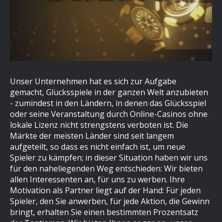
Unser Unternehmen hat es sich zur Aufgabe
gemacht, Glücksspiele in der ganzen Welt anzubieten
- zumindest in den Ländern, in denen das Glücksspiel
oder seine Veranstaltung durch Online-Casinos ohne
lokale Lizenz nicht strengstens verboten ist. Die
Märkte der meisten Länder sind seit langem
aufgeteilt, so dass es nicht einfach ist, um neue
Spieler zu kämpfen; in dieser Situation haben wir uns
für den naheliegenden Weg entschieden: Wir bieten
allen Interessenten an, für uns zu werben. Ihre
Motivation als Partner liegt auf der Hand: Für jeden
Spieler, den Sie anwerben, für jede Aktion, die Gewinn
bringt, erhalten Sie einen bestimmten Prozentsatz