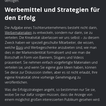
verfolgen.
Werbemittel und Strategien für
den Erfolg
Die Aufgabe eines Tochterunternehmens besteht nicht darin,
Werbematerialien
zu entwickeln, sondern nur darin, sie zu
verteilen. Die Kreativität überlassen wir uns selbst – zu diesem
Zweck haben wir speziell geschulte Mitarbeiter, die wissen,
welche
Boni
und Werbegeschenke anzubieten sind, wie man
dies in der Markenidentität formalisiert und wie man die
Botschaft in Form von Bannern, Slogans und Videos
präsentiert. Sie nehmen einfach vorgefertigte Materialien und
verteilen sie, und wenn Sie eigene gute Ideen haben, können
Sie diese zur Diskussion stellen, aber es ist nicht erlaubt, Ihre
eigene Kreativität ohne vorherige Genehmigung zu
veröffentlichen.
Was die Erfolgsstrategien angeht, so bestimmen nur Sie sie,
wobei Sie nur dafür sorgen müssen, dass die Anzeige von
einem möglichst großen interessierten Publikum gesehen wird.