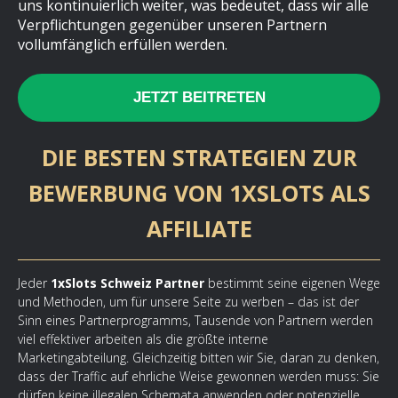
uns kontinuierlich weiter, was bedeutet, dass wir alle
Verpflichtungen gegenüber unseren Partnern
vollumfänglich erfüllen werden.
JETZT BEITRETEN
DIE BESTEN STRATEGIEN ZUR
BEWERBUNG VON 1XSLOTS ALS
AFFILIATE
Jeder
1xSlots Schweiz Partner
bestimmt seine eigenen Wege
und Methoden, um für unsere Seite zu werben – das ist der
Sinn eines Partnerprogramms, Tausende von Partnern werden
viel effektiver arbeiten als die größte interne
Marketingabteilung. Gleichzeitig bitten wir Sie, daran zu denken,
dass der Traffic auf ehrliche Weise gewonnen werden muss: Sie
dürfen keine illegalen Schemata anwenden oder potenzielle