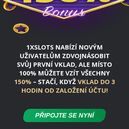
1XSLOTS NABÍZÍ NOVÝM
UŽIVATELŮM ZDVOJNÁSOBIT
SVŮJ PRVNÍ VKLAD, ALE MÍSTO
100% MŮŽETE VZÍT VŠECHNY
150%
– STAČÍ, KDYŽ
VKLAD DO 3
HODIN OD ZALOŽENÍ ÚČTU!
PŘIPOJTE SE NYNÍ