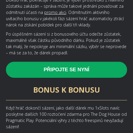
zůstatku zakázán – správa může takové jednání považovat za
odmítnutí účasti na
promo akci
. Odmítnutím aktivního
uvítacího bonusu v jakékoli fázi sázení hráč automaticky ztrácí
nárok na získání pobídek pro další tři vklady.
Po úspěšném sázení si z bonusového účtu odečte zůstatek,
maximálně však částku původního dárku. Pokud je zůstatek
tak malý, že nepokryje ani minimální sázku, výběr se neprovede
– má se za to, že dárek propadl.
PŘIPOJTE SE NYNÍ
BONUS K BONUSU
Když hráč dokončí sázení, jako další dárek mu 1xSlots navíc
poskytne dalších 100 roztočení zdarma pro The Dog House od
Pragmatic Play. Potenciální výhry z těchto freespinů nevyžadují
sázení!